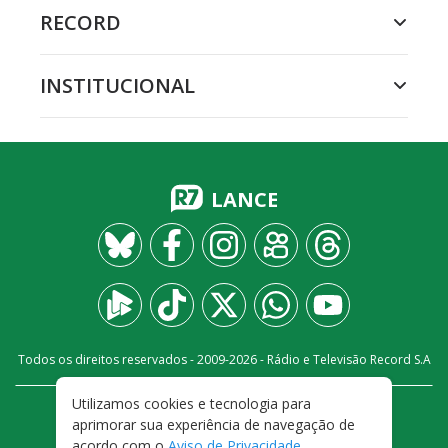
RECORD
INSTITUCIONAL
LANCE
Todos os direitos reservados - 2009-
2026
- Rádio e Televisão Record S.A
Utilizamos cookies e tecnologia para
CARREIRA
FALE CONOSCO
PRIVACIDADE
aprimorar sua experiência de navegação de
TERMOS E CONDIÇÕES DE USO
acordo com o
Aviso de Privacidade
.