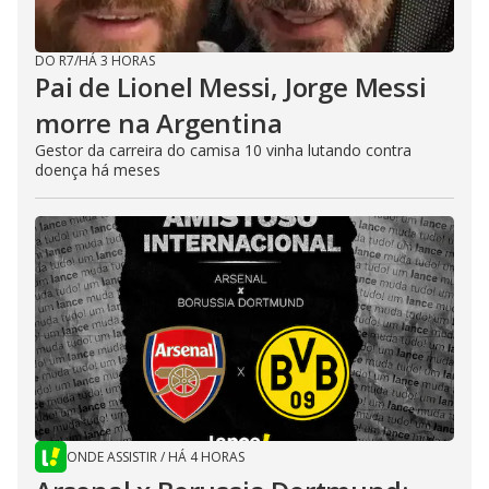
i
d
DO R7
/
HÁ 3 HORAS
Pai de Lionel Messi, Jorge Messi
e
morre na Argentina
Gestor da carreira do camisa 10 vinha lutando contra
doença há meses
o
ONDE ASSISTIR
/
HÁ 4 HORAS