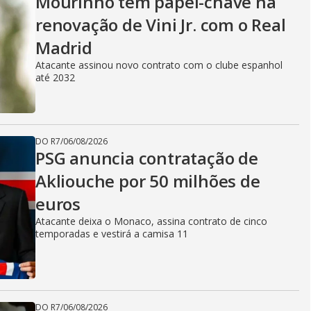
Mourinho tem papel-chave na
renovação de Vini Jr. com o Real
Madrid
Atacante assinou novo contrato com o clube espanhol
até 2032
DO R7
/
06/08/2026
PSG anuncia contratação de
Akliouche por 50 milhões de
euros
Atacante deixa o Monaco, assina contrato de cinco
temporadas e vestirá a camisa 11
DO R7
/
06/08/2026