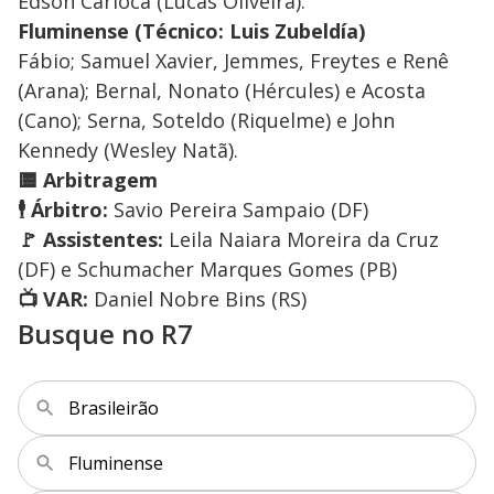
Edson Carioca (Lucas Oliveira).
Fluminense (Técnico: Luis Zubeldía)
Fábio; Samuel Xavier, Jemmes, Freytes e Renê
(Arana); Bernal, Nonato (Hércules) e Acosta
(Cano); Serna, Soteldo (Riquelme) e John
Kennedy (Wesley Natã).
🟨 Arbitragem
🕴️ Árbitro:
Savio Pereira Sampaio (DF)
🚩 Assistentes:
Leila Naiara Moreira da Cruz
(DF) e Schumacher Marques Gomes (PB)
📺 VAR:
Daniel Nobre Bins (RS)
Busque no R7
Brasileirão
Fluminense