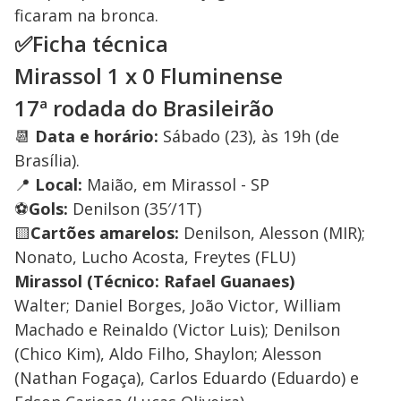
ficaram na bronca.
✅Ficha técnica
Mirassol 1 x 0 Fluminense
17ª rodada do Brasileirão
📆
Data e horário:
Sábado (23), às 19h (de
Brasília).
📍
Local:
Maião, em Mirassol - SP
⚽
Gols:
Denilson (35′/1T)
🟨
Cartões amarelos:
Denilson, Alesson (MIR);
Nonato, Lucho Acosta, Freytes (FLU)
Mirassol (Técnico: Rafael Guanaes)
Walter; Daniel Borges, João Victor, William
Machado e Reinaldo (Victor Luis); Denilson
(Chico Kim), Aldo Filho, Shaylon; Alesson
(Nathan Fogaça), Carlos Eduardo (Eduardo) e