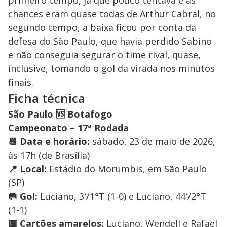
primeiro tempo, já que pouco tentava e as
chances eram quase todas de Arthur Cabral, no
segundo tempo, a baixa ficou por conta da
defesa do São Paulo, que havia perdido Sabino
e não conseguia segurar o time rival, quase,
inclusive, tomando o gol da virada nos minutos
finais.
Ficha técnica
São Paulo 🆚 Botafogo
Campeonato – 17ª Rodada
📆 Data e horário:
sábado, 23 de maio de 2026,
às 17h (de Brasília)
📍 Local:
Estádio do Morumbis, em São Paulo
(SP)
🥅 Gol:
Luciano, 3′/1°T (1-0) e Luciano, 44′/2°T
(1-1)
🟨 Cartões amarelos:
Luciano, Wendell e Rafael