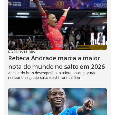
DO R7
/
HÁ 1 HORA
Rebeca Andrade marca a maior
nota do mundo no salto em 2026
Apesar do bom desempenho, a atleta optou por não
realizar o segundo salto e está fora da final