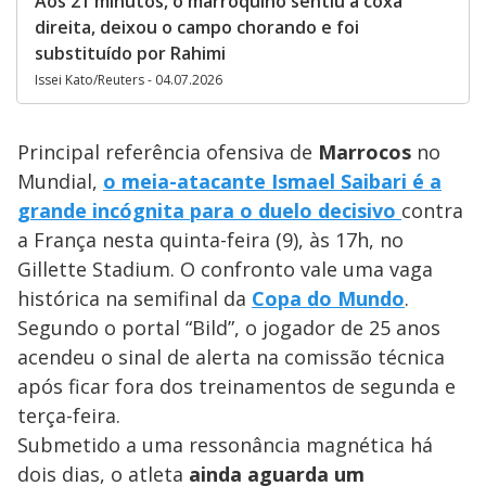
Aos 21 minutos, o marroquino sentiu a coxa
direita, deixou o campo chorando e foi
substituído por Rahimi
Issei Kato/Reuters - 04.07.2026
Principal referência ofensiva de
Marrocos
no
Mundial,
o meia-atacante Ismael Saibari é a
grande incógnita para o duelo decisivo
contra
a França nesta quinta-feira (9), às 17h, no
Gillette Stadium. O confronto vale uma vaga
histórica na semifinal da
Copa do Mundo
.
Segundo o portal “Bild”, o jogador de 25 anos
acendeu o sinal de alerta na comissão técnica
após ficar fora dos treinamentos de segunda e
terça-feira.
Submetido a uma ressonância magnética há
dois dias, o atleta
ainda aguarda um