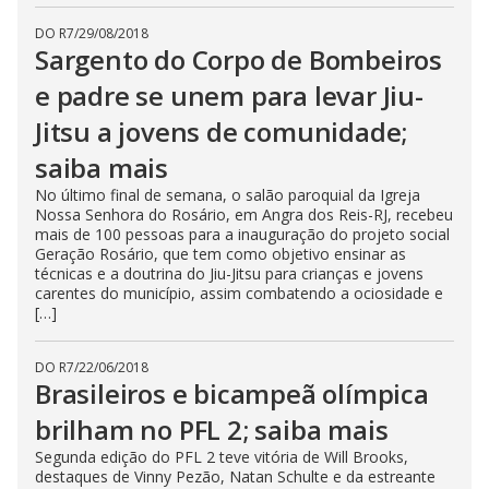
DO R7
/
29/08/2018
Sargento do Corpo de Bombeiros
e padre se unem para levar Jiu-
Jitsu a jovens de comunidade;
saiba mais
No último final de semana, o salão paroquial da Igreja
Nossa Senhora do Rosário, em Angra dos Reis-RJ, recebeu
mais de 100 pessoas para a inauguração do projeto social
Geração Rosário, que tem como objetivo ensinar as
técnicas e a doutrina do Jiu-Jitsu para crianças e jovens
carentes do município, assim combatendo a ociosidade e
[…]
DO R7
/
22/06/2018
Brasileiros e bicampeã olímpica
brilham no PFL 2; saiba mais
Segunda edição do PFL 2 teve vitória de Will Brooks,
destaques de Vinny Pezão, Natan Schulte e da estreante