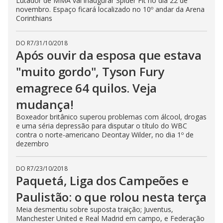
Lutador de MMA vai inaugurar Spider Fit no dia 22 de
novembro. Espaço ficará localizado no 10º andar da Arena
Corinthians
DO R7
/
31/10/2018
Após ouvir da esposa que estava
"muito gordo", Tyson Fury
emagrece 64 quilos. Veja
mudança!
Boxeador britânico superou problemas com álcool, drogas
e uma séria depressão para disputar o título do WBC
contra o norte-americano Deontay Wilder, no dia 1º de
dezembro
DO R7
/
23/10/2018
Paquetá, Liga dos Campeões e
Paulistão: o que rolou nesta terça
Meia desmentiu sobre suposta traição; Juventus,
Manchester United e Real Madrid em campo, e Federação