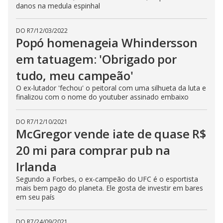
danos na medula espinhal
DO R7
/
12/03/2022
Popó homenageia Whindersson
em tatuagem: 'Obrigado por
tudo, meu campeão'
O ex-lutador 'fechou' o peitoral com uma silhueta da luta e
finalizou com o nome do youtuber assinado embaixo
DO R7
/
12/10/2021
McGregor vende iate de quase R$
20 mi para comprar pub na
Irlanda
Segundo a Forbes, o ex-campeão do UFC é o esportista
mais bem pago do planeta. Ele gosta de investir em bares
em seu país
DO R7
/
24/09/2021