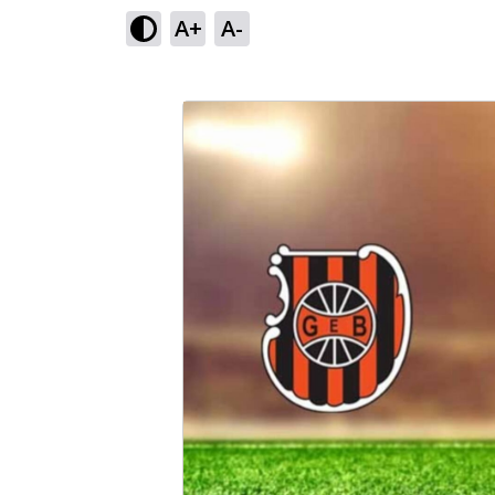
A+
A-