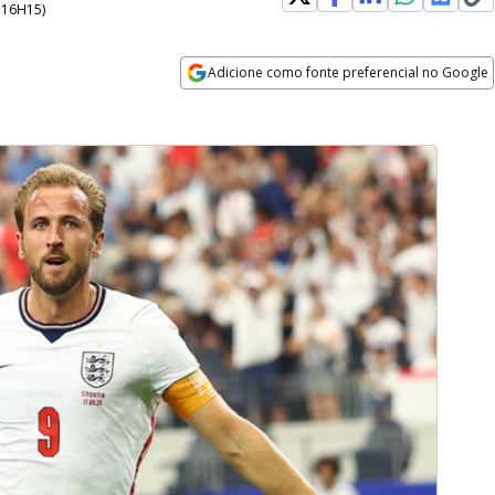
- 16H15
)
Adicione como fonte preferencial no Google
Opens in new window