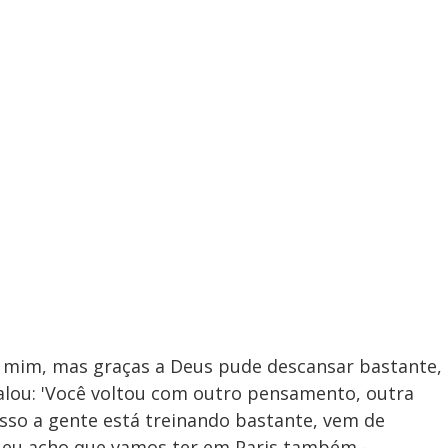
 mim, mas graças a Deus pude descansar bastante,
falou: 'Você voltou com outro pensamento, outra
isso a gente está treinando bastante, vem de
 eu acho que vamos ter em Paris também -