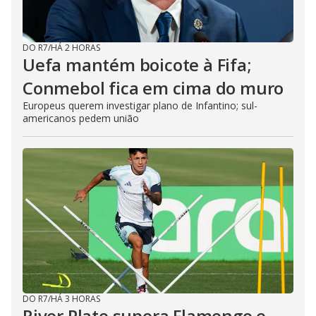
DO R7
/
HÁ 2 HORAS
Uefa mantém boicote à Fifa;
Conmebol fica em cima do muro
Europeus querem investigar plano de Infantino; sul-
americanos pedem união
DO R7
/
HÁ 3 HORAS
River Plate supera Flamengo e