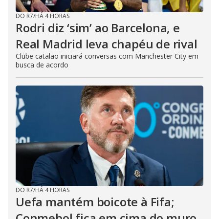
DO R7
/
HÁ 4 HORAS
Rodri diz ‘sim’ ao Barcelona, e
Real Madrid leva chapéu de rival
Clube catalão iniciará conversas com Manchester City em
busca de acordo
DO R7
/
HÁ 4 HORAS
Uefa mantém boicote à Fifa;
Conmebol fica em cima do muro