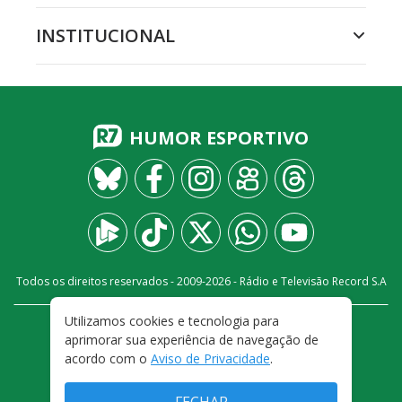
INSTITUCIONAL
HUMOR ESPORTIVO
Todos os direitos reservados - 2009-
2026
- Rádio e Televisão Record S.A
Utilizamos cookies e tecnologia para
CARREIRA
FALE CONOSCO
PRIVACIDADE
aprimorar sua experiência de navegação de
TERMOS E CONDIÇÕES DE USO
acordo com o
Aviso de Privacidade
.