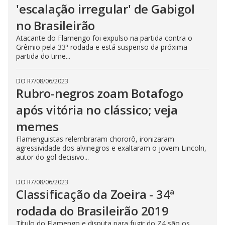
'escalação irregular' de Gabigol
no Brasileirão
Atacante do Flamengo foi expulso na partida contra o
Grêmio pela 33ª rodada e está suspenso da próxima
partida do time...
DO R7
/
08/06/2023
Rubro-negros zoam Botafogo
após vitória no clássico; veja
memes
Flamenguistas relembraram chororô, ironizaram
agressividade dos alvinegros e exaltaram o jovem Lincoln,
autor do gol decisivo...
DO R7
/
08/06/2023
Classificação da Zoeira - 34ª
rodada do Brasileirão 2019
Título do Flamengo e disputa para fugir do Z4 são os