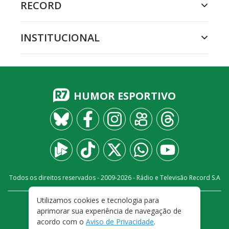
RECORD
INSTITUCIONAL
HUMOR ESPORTIVO
Todos os direitos reservados - 2009-
2026
- Rádio e Televisão Record S.A
Utilizamos cookies e tecnologia para
CARREIRA
FALE CONOSCO
PRIVACIDADE
aprimorar sua experiência de navegação de
TERMOS E CONDIÇÕES DE USO
acordo com o
Aviso de Privacidade
.