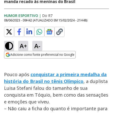
manda recado às meninas do Brasil
HUMOR ESPORTIVO
|
Do R7
08/06/2023 - 09H42
(ATUALIZADO EM
15/02/2024 - 21H48
)
A+
A-
Adicione como fonte preferencial no Google
Opens in new window
Pouco após
conquistar a primeira medalha da
história do Brasil no tênis Olímpico
, a duplista
Luisa Stefani falou do tamanho de sua
conquista em Tóquio, bem como das sensações
e emoções que viveu.
– Não caiu a ficha do quanto é importante para