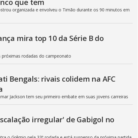
lenco que tem
ostrou organizada e envolveu o Timão durante os 90 minutos em
nça mira top 10 da Série B do
nas próximas rodadas do campeonato
ti Bengals: rivais colidem na AFC
a
mar Jackson tem seu primeiro embate em suas jovens carreiras
calação irregular' de Gabigol no
ntra o Grêmio pela 33ª rodada e está suspenso da próxima partida