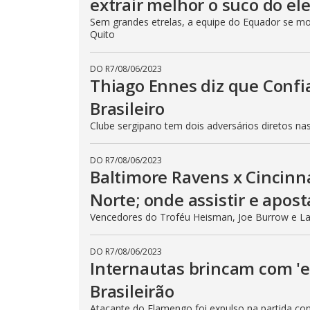
extrair melhor o suco do e
Sem grandes etrelas, a equipe do Equador se m
Quito
DO R7
/
08/06/2023
Thiago Ennes diz que Confia
Brasileiro
Clube sergipano tem dois adversários diretos 
DO R7
/
08/06/2023
Baltimore Ravens x Cincinna
Norte; onde assistir e apost
Vencedores do Troféu Heisman, Joe Burrow e La
DO R7
/
08/06/2023
Internautas brincam com 'es
Brasileirão
Atacante do Flamengo foi expulso na partida co