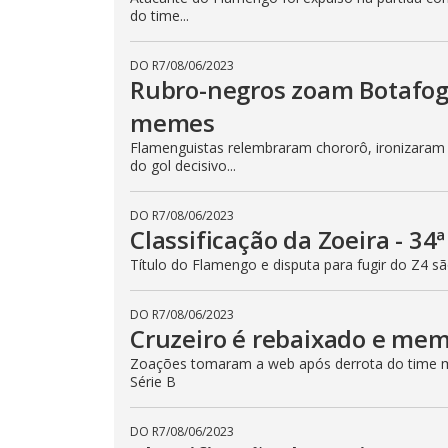
do time...
DO R7
/
08/06/2023
Rubro-negros zoam Botafogo 
memes
Flamenguistas relembraram chororô, ironizaram a
do gol decisivo...
DO R7
/
08/06/2023
Classificação da Zoeira - 34
Título do Flamengo e disputa para fugir do Z4 s
DO R7
/
08/06/2023
Cruzeiro é rebaixado e me
Zoações tomaram a web após derrota do time mi
Série B
DO R7
/
08/06/2023