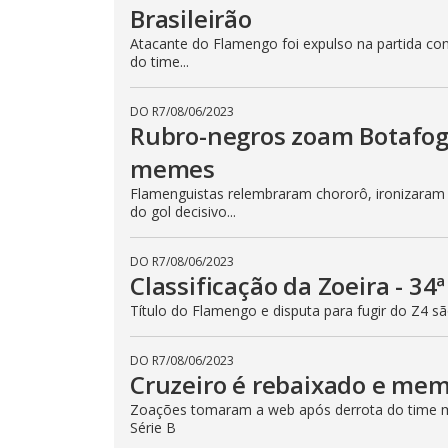
Brasileirão
Atacante do Flamengo foi expulso na partida co
do time...
DO R7
/
08/06/2023
Rubro-negros zoam Botafogo 
memes
Flamenguistas relembraram chororô, ironizaram a
do gol decisivo...
DO R7
/
08/06/2023
Classificação da Zoeira - 34
Título do Flamengo e disputa para fugir do Z4 s
DO R7
/
08/06/2023
Cruzeiro é rebaixado e me
Zoações tomaram a web após derrota do time mi
Série B