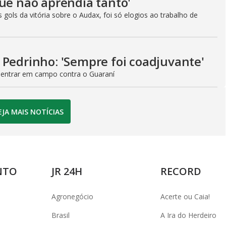
que não aprendia tanto'
 gols da vitória sobre o Audax, foi só elogios ao trabalho de
 Pedrinho: 'Sempre foi coadjuvante'
 entrar em campo contra o Guaraní
EJA MAIS NOTÍCIAS
NTO
JR 24H
RECORD
Agronegócio
Acerte ou Caia!
Brasil
A Ira do Herdeiro