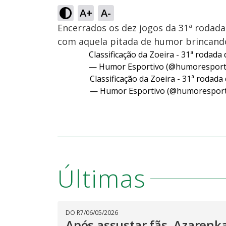
A+
A-
Encerrados os dez jogos da 31ª rodada,
com aquela pitada de humor brincando 
Classificação da Zoeira - 31ª rodada 
— Humor Esportivo (@humoresport
Classificação da Zoeira - 31ª rodada 
— Humor Esportivo (@humoresport
Últimas
DO R7
/
06/05/2026
Após assustar fãs, Azarenk