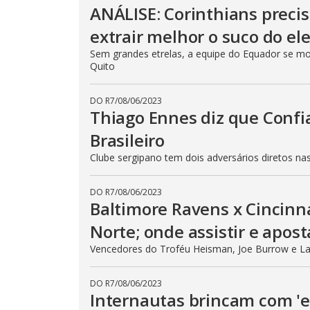
ANÁLISE: Corinthians preci
extrair melhor o suco do e
Sem grandes etrelas, a equipe do Equador se m
Quito
DO R7
/
08/06/2023
Thiago Ennes diz que Confia
Brasileiro
Clube sergipano tem dois adversários diretos 
DO R7
/
08/06/2023
Baltimore Ravens x Cincinna
Norte; onde assistir e apost
Vencedores do Troféu Heisman, Joe Burrow e La
DO R7
/
08/06/2023
Internautas brincam com 'es