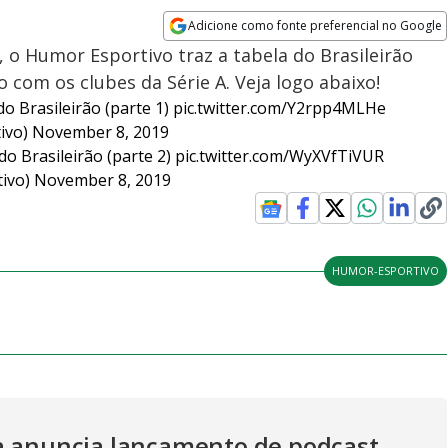
Adicione como fonte preferencial no Google
Opens in new window
 o Humor Esportivo traz a tabela do Brasileirão
com os clubes da Série A. Veja logo abaixo!
do Brasileirão (parte 1)
pic.twitter.com/Y2rpp4MLHe
ivo)
November 8, 2019
do Brasileirão (parte 2)
pic.twitter.com/WyXVfTiVUR
ivo)
November 8, 2019
HUMOR-ESPORTIVO
a anuncia lançamento de podcast