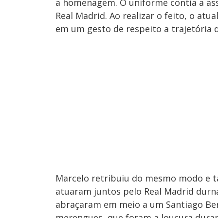
a homenagem. O uniforme contia a ass
Real Madrid. Ao realizar o feito, o at
em um gesto de respeito a trajetória d
Marcelo retribuiu do mesmo modo e t
atuaram juntos pelo Real Madrid durna
abraçaram em meio a um Santiago Ber
merengues, que foram a loucura dura