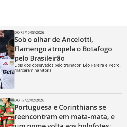
DO R7
/
15/03/2026
Sob o olhar de Ancelotti,
Flamengo atropela o Botafogo
pelo Brasileirão
Dois dos observados pelo treinador, Léo Pereira e Pedro,
marcaram na vitória
DO R7
/
22/02/2026
Portuguesa e Corinthians se
reencontram em mata-mata, e
um nome volta aos holofotes: