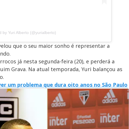
 by Yuri Alberto (@yurialberto)
evelou que o seu maior sonho é representar a
ndo.
rocos já nesta segunda-feira (20), e perderá a
uim Grava. Na atual temporada, Yuri balançou as
o.
lver um problema que dura oito anos no São Paulo