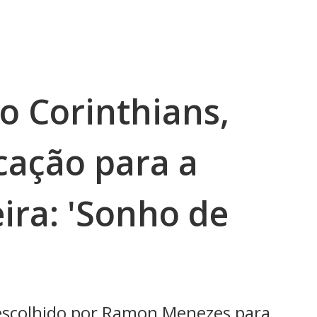
do Corinthians,
cação para a
eira: 'Sonho de
 escolhido por Ramon Menezes para