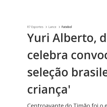
R7 Esportes
Lance
Futebol
Yuri Alberto, 
celebra convo
seleção brasil
criança'
Centroavante do Timão foi o