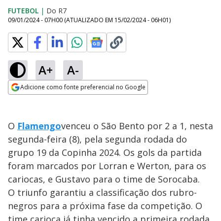
FUTEBOL
|
Do R7
09/01/2024 - 07H00
(ATUALIZADO EM
15/02/2024 - 06H01
)
A+
A-
Adicione como fonte preferencial no Google
Opens in new window
O
Flamengo
venceu o São Bento por 2 a 1, nesta
segunda-feira (8), pela segunda rodada do
grupo 19 da Copinha 2024. Os gols da partida
foram marcados por Lorran e Werton, para os
cariocas, e Gustavo para o time de Sorocaba.
O triunfo garantiu a classificação dos rubro-
negros para a próxima fase da competição. O
time carioca já tinha vencido a primeira rodada