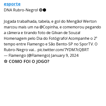
esporte
DNA Rubro-Negro! 🔴⚫️
Jogada trabalhada, tabela, e gol do Mengão! Werton
marcou mais um na
@Copinha
, e comemorou pegando
a câmera e tirando foto de Gilvan de Souza!
Homenagem pelo Dia do Fotógrafo! Acompanhe o 2º
tempo entre Flamengo e São Bento-SP no SporTV. O
Rubro-Negro vai…
pic.twitter.com/7YDM7cQBRT
— Flamengo (@Flamengo)
January 9, 2024
⚽
COMO FOI O JOGO?