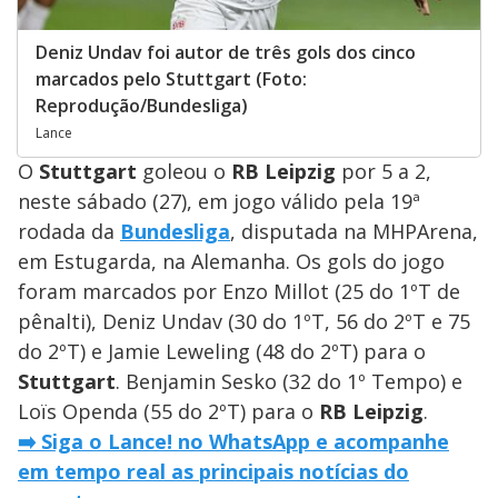
Deniz Undav foi autor de três gols dos cinco
marcados pelo Stuttgart (Foto:
Reprodução/Bundesliga)
Lance
O
Stuttgart
goleou o
RB Leipzig
por 5 a 2,
neste sábado (27), em jogo válido pela 19ª
rodada da
Bundesliga
, disputada na MHPArena,
em Estugarda, na Alemanha. Os gols do jogo
foram marcados por Enzo Millot (25 do 1ºT de
pênalti), Deniz Undav (30 do 1ºT, 56 do 2ºT e 75
do 2ºT) e Jamie Leweling (48 do 2ºT) para o
Stuttgart
. Benjamin Sesko (32 do 1º Tempo) e
Loïs Openda (55 do 2ºT) para o
RB Leipzig
.
➡️ Siga o Lance! no WhatsApp e acompanhe
em tempo real as principais notícias do