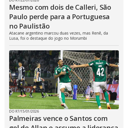
DO R7
/
22/01/2026
Mesmo com dois de Calleri, São
Paulo perde para a Portuguesa
no Paulistão
Atacane argentino marcou duas vezes, mas Renê, da
Lusa, foi o destaque do jogo no Morumbi
DO R7
/
15/01/2026
Palmeiras vence o Santos com
gol de Allan e assume a liderança