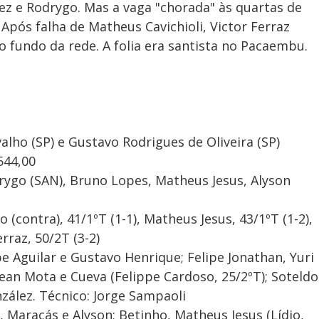
lez e Rodrygo. Mas a vaga "chorada" às quartas de
 Após falha de Matheus Cavichioli, Victor Ferraz
o fundo da rede. A folia era santista no Pacaembu.
ho (SP) e Gustavo Rodrigues de Oliveira (SP)
544,00
drygo (SAN), Bruno Lopes, Matheus Jesus, Alyson
 (contra), 41/1ºT (1-1), Matheus Jesus, 43/1ºT (1-2),
erraz, 50/2T (3-2)
pe Aguilar e Gustavo Henrique; Felipe Jonathan, Yuri
 Jean Mota e Cueva (Felippe Cardoso, 25/2ºT); Soteldo
nzález. Técnico: Jorge Sampaoli
 Maracás e Alyson; Betinho, Matheus Jesus (Lídio,