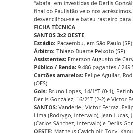
"abafa" em investidas de Derlís Gonzá
final do Paulistão veio nos acréscimos.
desvencilhou-se e bateu rasteiro para 
FICHA TÉCNICA
SANTOS 3x2 OESTE
Estádio:
Pacaembu, em São Paulo (SP)
Árbitro:
Thiago Duarte Peixoto (SP)
Assistentes:
Emerson Augusto de Carval
Público / Renda:
9.486 pagantes / 249.
Cartões amarelos:
Felipe Aguilar, Ro
(OES)
Gols:
Bruno Lopes, 14/1ºT (0-1), Betinho
Derlis González, 16/2ºT (2-2) e Victor F
SANTOS:
Vanderlei; Victor Ferraz, Feli
Lima (Rodrygo, intervalo), Jean Lucas,
(Carlos Sánchez, intervalo) e Derlís Go
OESTE:
Matheus Cavichioli; Tony, Kanu,