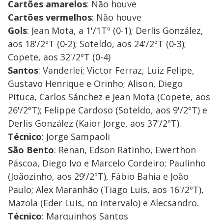
Cartões amarelos
: Não houve
Cartões vermelhos
: Não houve
Gols
: Jean Mota, a 1'/1Tº (0-1); Derlis González,
aos 18'/2ºT (0-2); Soteldo, aos 24'/2ºT (0-3);
Copete, aos 32'/2ºT (0-4)
Santos
: Vanderlei; Victor Ferraz, Luiz Felipe,
Gustavo Henrique e Orinho; Alison, Diego
Pituca, Carlos Sánchez e Jean Mota (Copete, aos
26'/2ºT); Felippe Cardoso (Soteldo, aos 9'/2ºT) e
Derlis González (Kaior Jorge, aos 37'/2ºT).
Técnico
: Jorge Sampaoli
São Bento
: Renan, Edson Ratinho, Ewerthon
Páscoa, Diego Ivo e Marcelo Cordeiro; Paulinho
(Joãozinho, aos 29'/2ºT), Fábio Bahia e João
Paulo; Alex Maranhão (Tiago Luis, aos 16'/2ºT),
Mazola (Eder Luis, no intervalo) e Alecsandro.
Técnico
: Marquinhos Santos