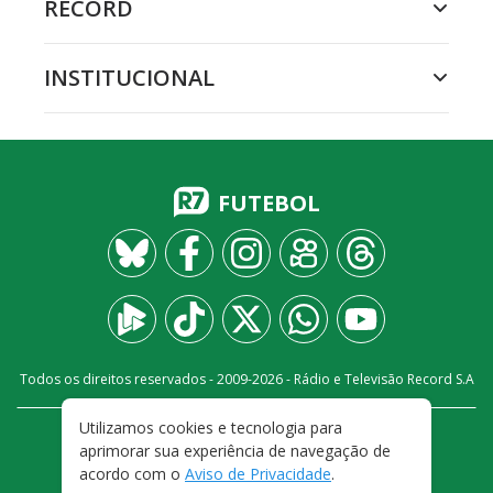
RECORD
INSTITUCIONAL
FUTEBOL
Todos os direitos reservados - 2009-
2026
- Rádio e Televisão Record S.A
Utilizamos cookies e tecnologia para
CARREIRA
FALE CONOSCO
PRIVACIDADE
aprimorar sua experiência de navegação de
TERMOS E CONDIÇÕES DE USO
acordo com o
Aviso de Privacidade
.