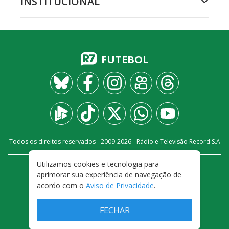
INSTITUCIONAL
FUTEBOL
Todos os direitos reservados - 2009-
2026
- Rádio e Televisão Record S.A
Utilizamos cookies e tecnologia para
CARREIRA
FALE CONOSCO
PRIVACIDADE
aprimorar sua experiência de navegação de
TERMOS E CONDIÇÕES DE USO
acordo com o
Aviso de Privacidade
.
FECHAR