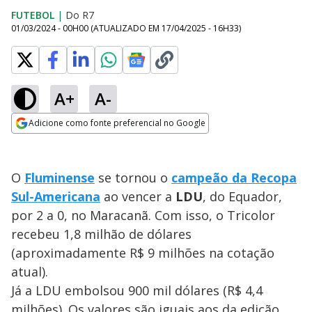
FUTEBOL
|
Do R7
01/03/2024 - 00H00
(ATUALIZADO EM
17/04/2025 - 16H33
)
A+
A-
Adicione como fonte preferencial no Google
Opens in new window
O
Fluminense
se tornou o
campeão da Recopa
Sul-Americana
ao vencer a
LDU
, do Equador,
por 2 a 0, no Maracanã. Com isso, o Tricolor
recebeu 1,8 milhão de dólares
(aproximadamente R$ 9 milhões na cotação
atual).
Já a LDU embolsou 900 mil dólares (R$ 4,4
milhões). Os valores são iguais aos da edição