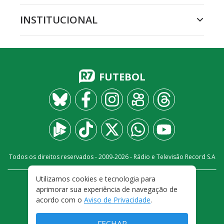
INSTITUCIONAL
FUTEBOL
Todos os direitos reservados - 2009-
2026
- Rádio e Televisão Record S.A
Utilizamos cookies e tecnologia para
CARREIRA
FALE CONOSCO
PRIVACIDADE
aprimorar sua experiência de navegação de
TERMOS E CONDIÇÕES DE USO
acordo com o
Aviso de Privacidade
.