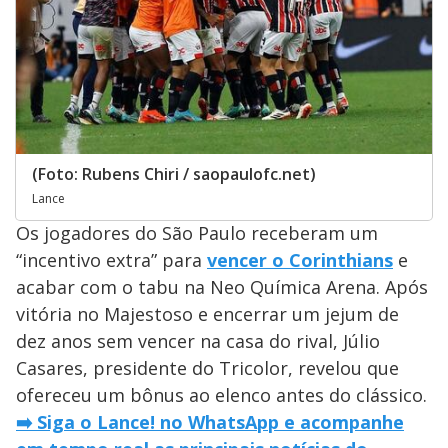
(Foto: Rubens Chiri / saopaulofc.net)
Lance
Os jogadores do São Paulo receberam um
“incentivo extra” para
vencer o Corinthians
e
acabar com o tabu na Neo Química Arena. Após
vitória no Majestoso e encerrar um jejum de
dez anos sem vencer na casa do rival, Júlio
Casares, presidente do Tricolor, revelou que
ofereceu um bônus ao elenco antes do clássico.
➡️ Siga o Lance! no WhatsApp e acompanhe