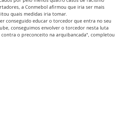
cados por pelo menos quatro casos de racismo
ertadores, a Conmebol afirmou que iria ser mais
citou quais medidas iria tomar.
ter conseguido educar o torcedor que entra no seu
lube, conseguimos envolver o torcedor nesta luta
al contra o preconceito na arquibancada", completou