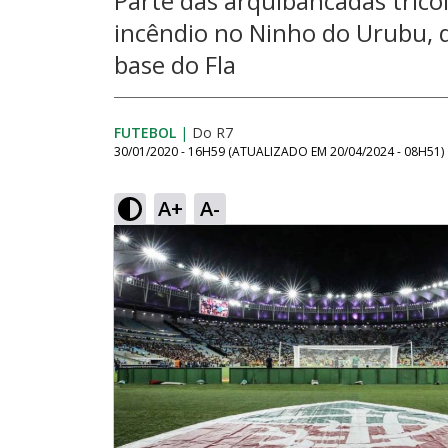
Parte das arquibancadas trico
incêndio no Ninho do Urubu, q
base do Fla
FUTEBOL
|
Do R7
30/01/2020 - 16H59
(ATUALIZADO EM
20/04/2024 - 08H51
)
A+
A-