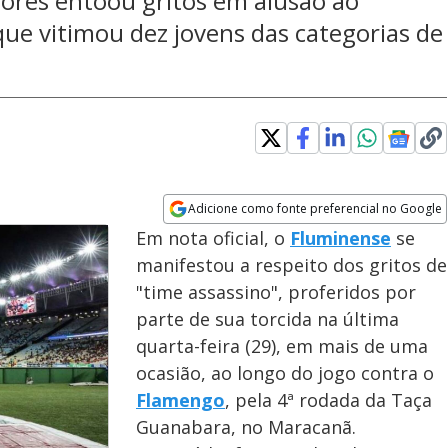
lores entoou gritos em alusão ao
ue vitimou dez jovens das categorias de
Adicione como fonte preferencial no Google
Opens in new window
Em nota oficial, o
Fluminense
se
manifestou a respeito dos gritos de
"time assassino", proferidos por
parte de sua torcida na última
quarta-feira (29), em mais de uma
ocasião, ao longo do jogo contra o
Flamengo
, pela 4ª rodada da Taça
Guanabara, no Maracanã.