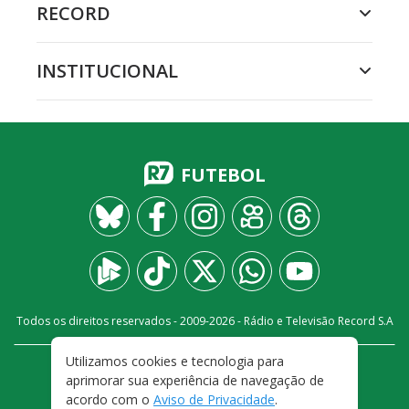
RECORD
INSTITUCIONAL
FUTEBOL
Todos os direitos reservados - 2009-
2026
- Rádio e Televisão Record S.A
Utilizamos cookies e tecnologia para
CARREIRA
FALE CONOSCO
PRIVACIDADE
aprimorar sua experiência de navegação de
TERMOS E CONDIÇÕES DE USO
acordo com o
Aviso de Privacidade
.