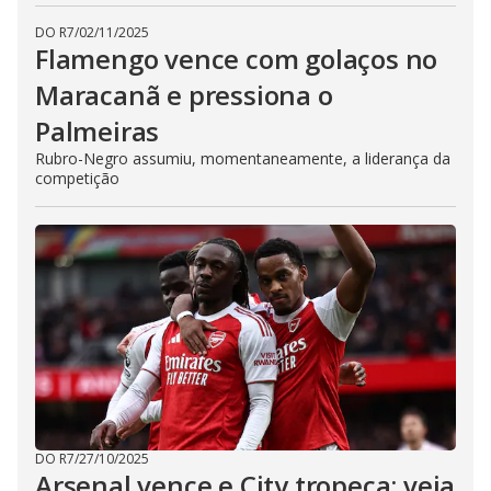
DO R7
/
02/11/2025
Flamengo vence com golaços no
Maracanã e pressiona o
Palmeiras
Rubro-Negro assumiu, momentaneamente, a liderança da
competição
DO R7
/
27/10/2025
Arsenal vence e City tropeça; veja