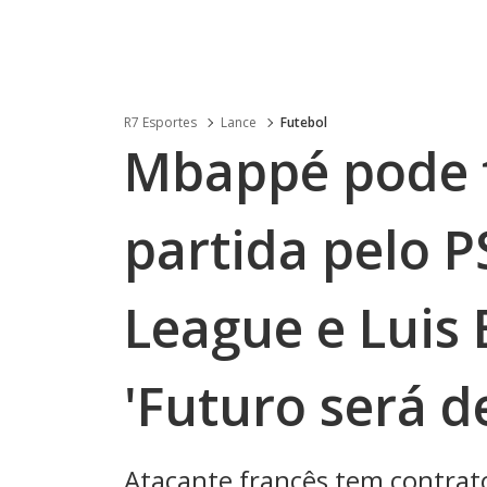
R7 Esportes
Lance
Futebol
Mbappé pode f
partida pelo 
League e Luis 
'Futuro será d
Atacante francês tem contrato