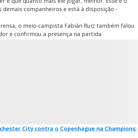
 é que quanto mais ele jogar, melhor. Esse é o
os demais companheiros e está à disposição -
mprensa, o meio-campista Fabián Ruiz também falou
dor e confirmou a presença na partida.
nchester City contra o Copenhague na Champions: