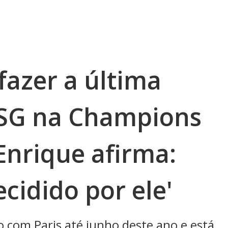
azer a última
PSG na Champions
Enrique afirma:
ecidido por ele'
 com Paris até junho deste ano e está