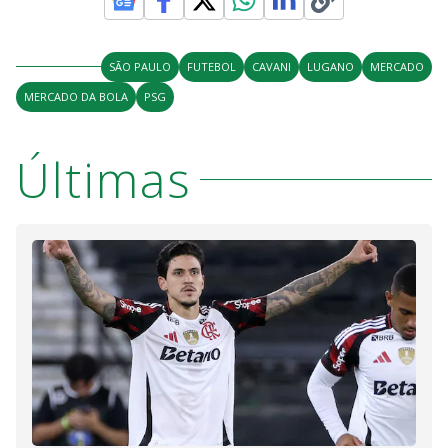
SÃO PAULO
FUTEBOL
CAVANI
LUGANO
MERCADO
MERCADO DA BOLA
PSG
Últimas