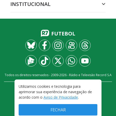
INSTITUCIONAL
FUTEBOL
Todos os direitos reservados - 2009-
2026
- Rádio e Televisão Record S.A
Utilizamos cookies e tecnologia para
CARREIRA
FALE CONOSCO
PRIVACIDADE
aprimorar sua experiência de navegação de
TERMOS E CONDIÇÕES DE USO
acordo com o
Aviso de Privacidade
.
FECHAR