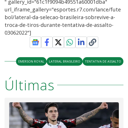
" gallery_id="61c1f9094b49551a60001dba"
url_iframe_gallery="esportes.r7.com/lance/fute
bol/lateral-da-selecao-brasileira-sobrevive-a-
troca-de-tiros-durante-tentativa-de-assalto-
03062022"]
EMERSON ROYAL
LATERAL BRASILEIRO
TENTATIVA DE ASSALTO
Últimas