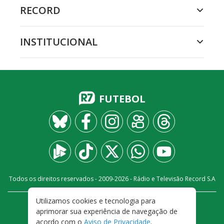
RECORD
INSTITUCIONAL
FUTEBOL
Todos os direitos reservados - 2009-
2026
- Rádio e Televisão Record S.A
Utilizamos cookies e tecnologia para
CARREIRA
FALE CONOSCO
PRIVACIDADE
aprimorar sua experiência de navegação de
TERMOS E CONDIÇÕES DE USO
acordo com o
Aviso de Privacidade
.