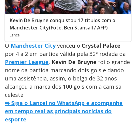
Kevin De Bruyne conquistou 17 títulos com o
Manchester City(Foto: Ben Stansall / AFP)
Lance
O
Manchester City
venceu o
Crystal Palace
por 4 a 2 em partida válida pela 32ª rodada da
Premier League
,
Kevin De Bruyne
foi o grande
nome da partida marcando dois gols e dando
uma assistência, assim, o belga de 32 anos
alcançou a marca dos 100 gols com a camisa
celeste.
➡️ Siga o Lance! no WhatsApp e acompanhe
em tempo real as principais notícias do
esporte