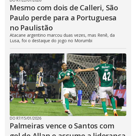
DO R7
/
22/01/2026
Mesmo com dois de Calleri, São
Paulo perde para a Portuguesa
no Paulistão
Atacane argentino marcou duas vezes, mas Renê, da
Lusa, foi o destaque do jogo no Morumbi
DO R7
/
15/01/2026
Palmeiras vence o Santos com
gol de Allan e assume a liderança