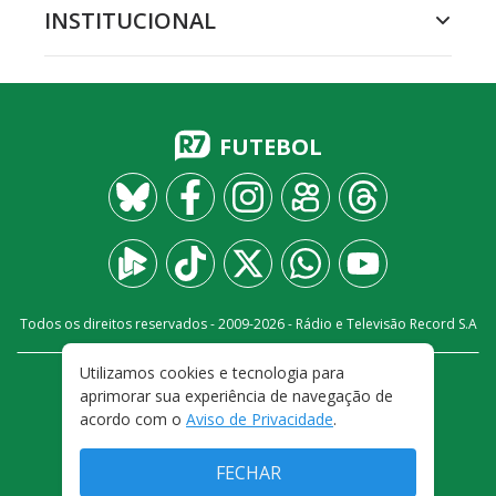
INSTITUCIONAL
FUTEBOL
Todos os direitos reservados - 2009-
2026
- Rádio e Televisão Record S.A
Utilizamos cookies e tecnologia para
CARREIRA
FALE CONOSCO
PRIVACIDADE
aprimorar sua experiência de navegação de
TERMOS E CONDIÇÕES DE USO
acordo com o
Aviso de Privacidade
.
FECHAR