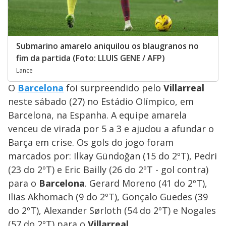
Submarino amarelo aniquilou os blaugranos no
fim da partida (Foto: LLUIS GENE / AFP)
Lance
O
Barcelona
foi surpreendido pelo
Villarreal
neste sábado (27) no Estádio Olímpico, em
Barcelona, na Espanha. A equipe amarela
venceu de virada por 5 a 3 e ajudou a afundar o
Barça em crise. Os gols do jogo foram
marcados por: Ilkay Gündoğan (15 do 2ºT), Pedri
(23 do 2ºT) e Eric Bailly (26 do 2ºT - gol contra)
para o
Barcelona
. Gerard Moreno (41 do 2ºT),
Ilias Akhomach (9 do 2ºT), Gonçalo Guedes (39
do 2ºT), Alexander Sørloth (54 do 2ºT) e Nogales
(57 do 2ºT) para o
Villarreal
.