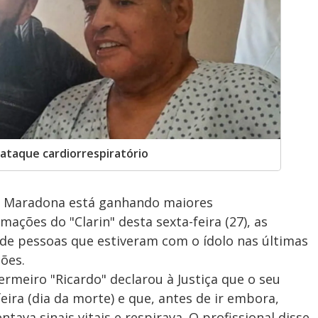
ataque cardiorrespiratório
go Maradona está ganhando maiores
ções do "Clarin" desta sexta-feira (27), as
e pessoas que estiveram com o ídolo nas últimas
ões.
rmeiro "Ricardo" declarou à Justiça que o seu
eira (dia da morte) e que, antes de ir embora,
va sinais vitais e respirava. O profissional disse