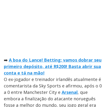
➡️
A boa do Lance! Betting: vamos dobrar seu
primeiro depósito, até R$200! Basta abrir sua
conta e tá na mão!
O ex-jogador e treinador irlandês atualmente é
comentarista da Sky Sports e afirmou, após o 0
a 0 entre Manchester City e
Arsenal
, que
embora a finalização do atacante norueguês
fosse a melhor do mundo, seu jogo geral era