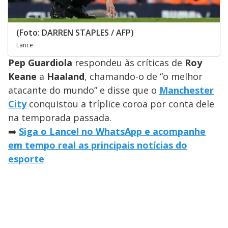
(Foto: DARREN STAPLES / AFP)
Lance
Pep Guardiola
respondeu às críticas de
Roy
Keane
a
Haaland
, chamando-o de “o melhor
atacante do mundo” e disse que o
Manchester
City
conquistou a tríplice coroa por conta dele
na temporada passada.
➡️
Siga o Lance! no WhatsApp e acompanhe
em tempo real as principais notícias do
esporte