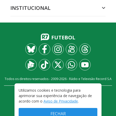
INSTITUCIONAL
FUTEBOL
Todos os direitos reservados - 2009-
2026
- Rádio e Televisão Record S.A
Utilizamos cookies e tecnologia para
CARREIRA
FALE CONOSCO
PRIVACIDADE
aprimorar sua experiência de navegação de
TERMOS E CONDIÇÕES DE USO
acordo com o
Aviso de Privacidade
.
FECHAR