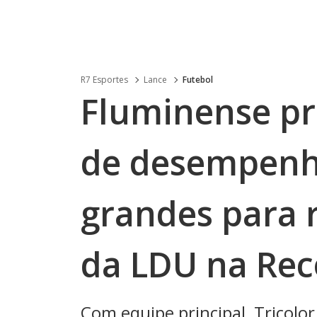
R7 Esportes
Lance
Futebol
Fluminense pre
de desempenh
grandes para 
da LDU na Re
Com equipe principal, Tricolo