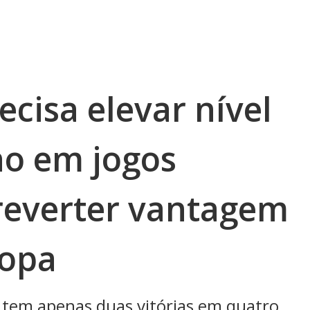
cisa elevar nível
o em jogos
reverter vantagem
copa
r tem apenas duas vitórias em quatro