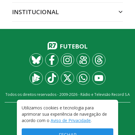
INSTITUCIONAL
FUTEBOL
Todos os direitos reservados - 2009-
2026
- Rádio e Televisão Record S.A
Utilizamos cookies e tecnologia para
CARREIRA
FALE CONOSCO
PRIVACIDADE
aprimorar sua experiência de navegação de
TERMOS E CONDIÇÕES DE USO
acordo com o
Aviso de Privacidade
.