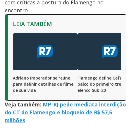
com críticas à postura do Flamengo no
encontro.
LEIA TAMBÉM
Adriano Imperador se reúne
Flamengo define Cefan c
para definir detalhes de filme
palco do primeiro treino 
de sua vida
elenco Sub-20
Veja também:
MP-RJ pede imediata interdição
do CT do Flamengo e bloqueio de R$ 57,5
milhões