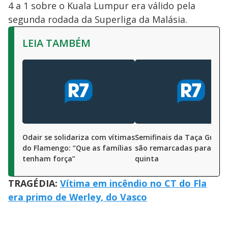
4 a 1 sobre o Kuala Lumpur era válido pela
segunda rodada da Superliga da Malásia.
LEIA TAMBÉM
Odair se solidariza com vítimas
Semifinais da Taça Guan
do Flamengo: “Que as famílias
são remarcadas para qua
tenham força”
quinta
TRAGÉDIA:
Vítima em incêndio no CT do Fla
era primo de Werley, do Vasco