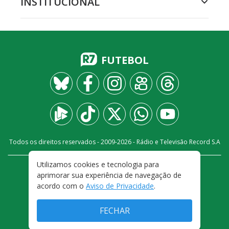
INSTITUCIONAL
FUTEBOL
Todos os direitos reservados - 2009-
2026
- Rádio e Televisão Record S.A
Utilizamos cookies e tecnologia para
CARREIRA
FALE CONOSCO
PRIVACIDADE
aprimorar sua experiência de navegação de
TERMOS E CONDIÇÕES DE USO
acordo com o
Aviso de Privacidade
.
FECHAR