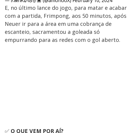
— 𝕂𝖊𝖊nᏦᎥᏁᎶ🤴🏿 (@amonooX)
February 10, 2024
E, no último lance do jogo, para matar e acabar
com a partida, Frimpong, aos 50 minutos, após
Neuer ir para a área em uma cobrança de
escanteio, sacramentou a goleada só
empurrando para as redes com o gol aberto.
✅
O QUE VEM POR AÍ?